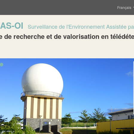
Français
AS-OI
Surveillance de
l'Environnement
Assistée pa
e de recherche et de valorisation en télédét