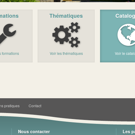
mations
Thématiques
Catalo
es formations
Voir les thématiques
Voir le cata
ns pratiques
Contact
Nous contacter
Les p