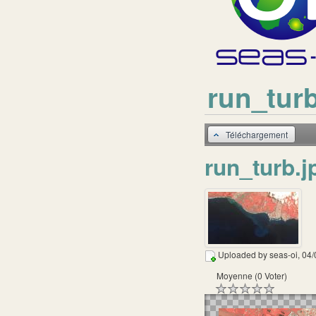
run_turb
Téléchargement
run_turb.j
Uploaded by
seas-oi
, 04
Moyenne (0 Voter)