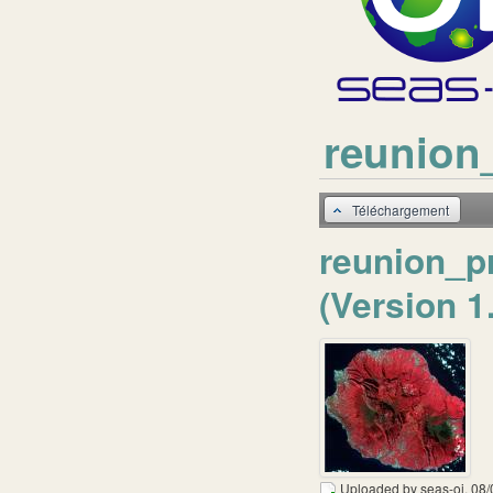
reunion
Téléchargement
reunion_p
(Version 1
Uploaded by
seas-oi
, 08