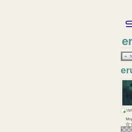
e
T
er
Up
Moy