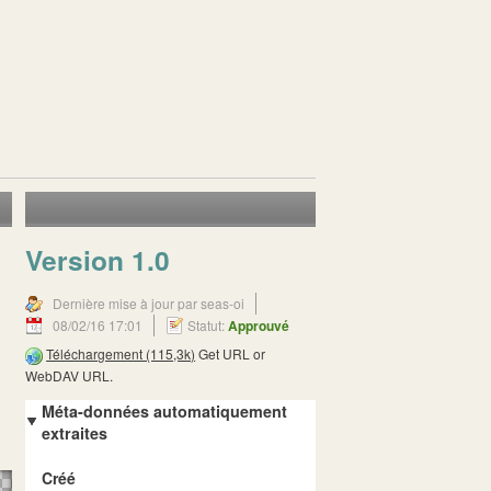
Version 1.0
Dernière mise à jour par seas-oi
08/02/16 17:01
Statut:
Approuvé
Téléchargement (115,3k)
Get
URL
or
WebDAV URL
.
Méta-données automatiquement
extraites
Créé