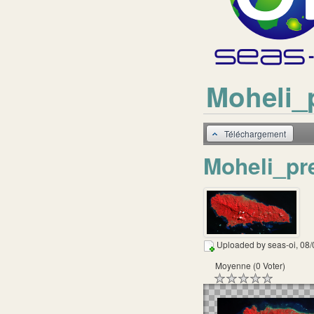
Moheli_
Téléchargement
Moheli_pr
Uploaded by
seas-oi
, 08
Moyenne (0 Voter)