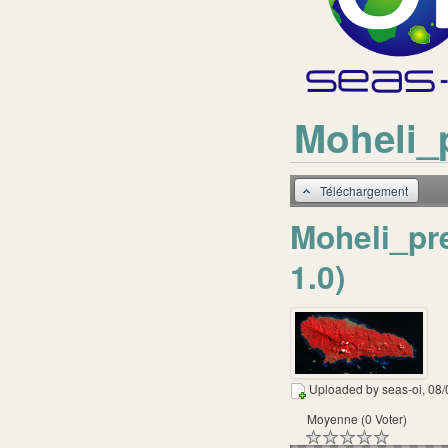
Moheli_
Téléchargement
Moheli_pr
1.0)
Uploaded by
seas-oi
, 08
Moyenne (0 Voter)