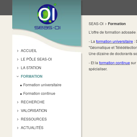
SEAS-OI
Formation
L'offre de formation adossée
- La
formation universitaire
: 
"Géomatique et Télédétectio
ACCUEIL
Une dizaine de doctorants so
LE PÔLE SEAS-OI
- Et la
formation continue
sur 
LA STATION
spécialiser.
FORMATION
Formation universitaire
Formation continue
RECHERCHE
VALORISATION
RESSOURCES
ACTUALITÉS