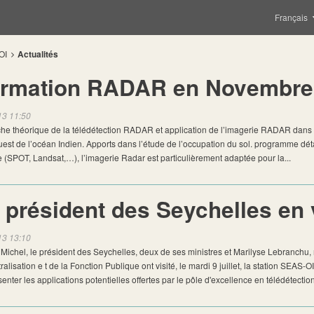
Français
OI
Actualités
rmation RADAR en Novembre
13 11:50
he théorique de la télédétection RADAR et application de l’imagerie RADAR dans
est de l’océan Indien. Apports dans l’étude de l’occupation du sol. programme dé
e (SPOT, Landsat,…), l’imagerie Radar est particulièrement adaptée pour la...
 président des Seychelles en 
13 13:10
ichel, le président des Seychelles, deux de ses ministres et Marilyse Lebranchu, m
alisation e t de la Fonction Publique ont visité, le mardi 9 juillet, la station SEAS-O
enter les applications potentielles offertes par le pôle d'excellence en télédétection s