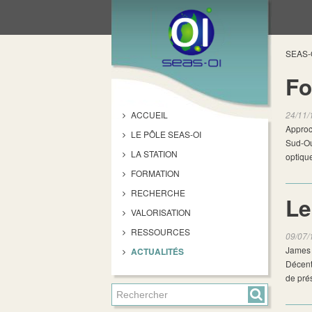
SEAS-
Fo
ACCUEIL
24/11/
Approc
LE PÔLE SEAS-OI
Sud-Ou
LA STATION
optiqu
FORMATION
RECHERCHE
Le
VALORISATION
RESSOURCES
09/07/
James M
ACTUALITÉS
Décentr
de prés