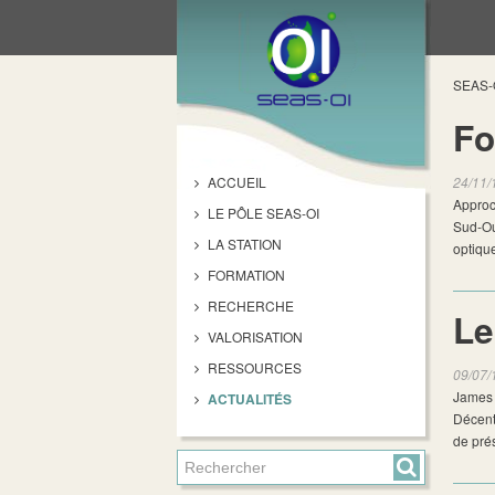
SEAS-
Fo
ACCUEIL
24/11/
Approc
LE PÔLE SEAS-OI
Sud-Ou
LA STATION
optiqu
FORMATION
RECHERCHE
Le
VALORISATION
RESSOURCES
09/07/
James M
ACTUALITÉS
Décentr
de prés