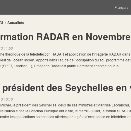
Français
OI
Actualités
rmation RADAR en Novembre
13 11:50
he théorique de la télédétection RADAR et application de l’imagerie RADAR dans
est de l’océan Indien. Apports dans l’étude de l’occupation du sol. programme dé
e (SPOT, Landsat,…), l’imagerie Radar est particulièrement adaptée pour la...
 président des Seychelles en 
13 13:10
ichel, le président des Seychelles, deux de ses ministres et Marilyse Lebranchu, m
alisation e t de la Fonction Publique ont visité, le mardi 9 juillet, la station SEAS-O
enter les applications potentielles offertes par le pôle d'excellence en télédétection s